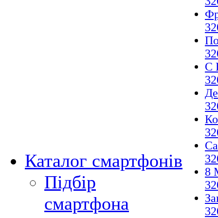
32
Фр
32
По
32
С 
32
Де
32
Ко
32
Са
Каталог смартфонів
32
8 
Підбір
32
За
смартфона
32