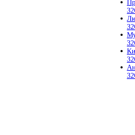
Пр
32
Лю
32
Му
32
Ки
32
А
32