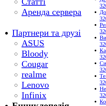
Статті
32
Аренда сервера
До
32
Ре
Партнери та друзі
32
Ви
ASUS
32
Ка
Bloody
32
Cougar
Си
32
realme
Те
32
Lenovo
Не
Infinix
32
Ко
Енциклопедія