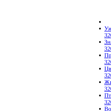
Уж
32
Зн
32
Пр
32
Цв
32
Жи
32
Пт
32
Во