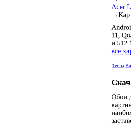
Acer L
→
Кар
Androi
11, Q
и 512 
все х
Тесты
Ви
Скача
Обои 
карти
наибо
застав