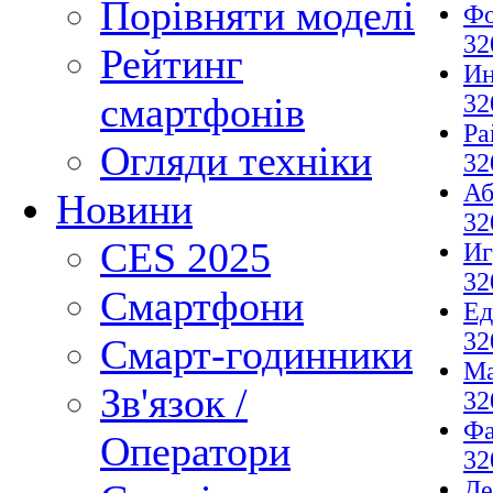
Порівняти моделі
Фо
32
Рейтинг
И
32
смартфонів
Ра
Огляди техніки
32
Аб
Новини
32
CES 2025
И
32
Смартфони
Ед
32
Смарт-годинники
М
Зв'язок /
32
Фа
Оператори
32
Де