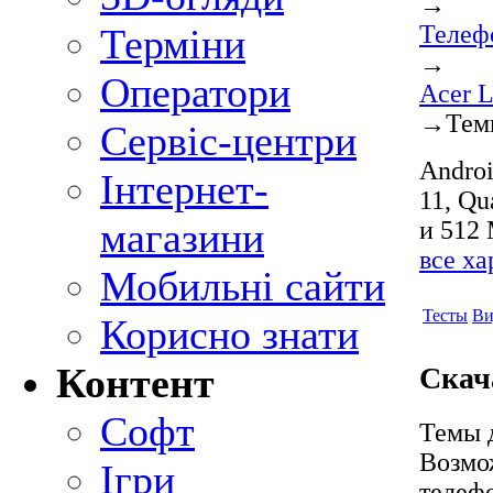
→
Телеф
Терміни
→
Оператори
Acer L
→
Тем
Сервіс-центри
Androi
Інтернет-
11, Q
магазини
и 512 
все х
Мобильні сайти
Тесты
Ви
Корисно знати
Контент
Скач
Софт
Темы д
Возмо
Ігри
телеф