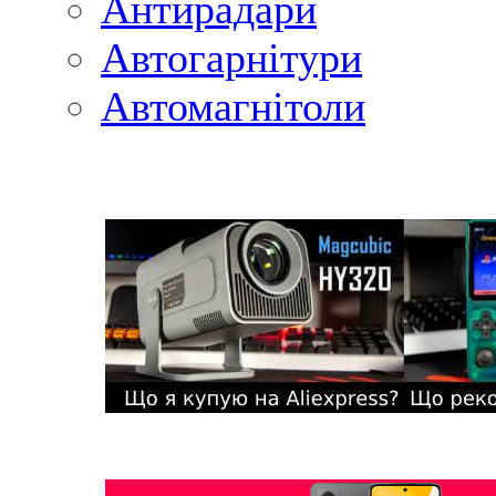
Антирадари
Автогарнітури
Автомагнітоли