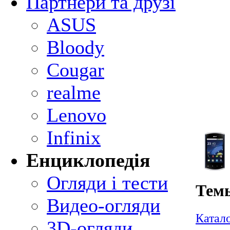
Партнери та друзі
ASUS
Bloody
Cougar
realme
Lenovo
Infinix
Енциклопедія
Огляди і тести
Темы
Видео-огляди
Катал
3D-огляди